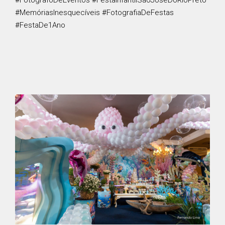
#FotógrafoDeEventos #FestaInfantilSãoJoséDoRioPreto
#MemóriasInesquecíveis #FotografiaDeFestas
#FestaDe1Ano