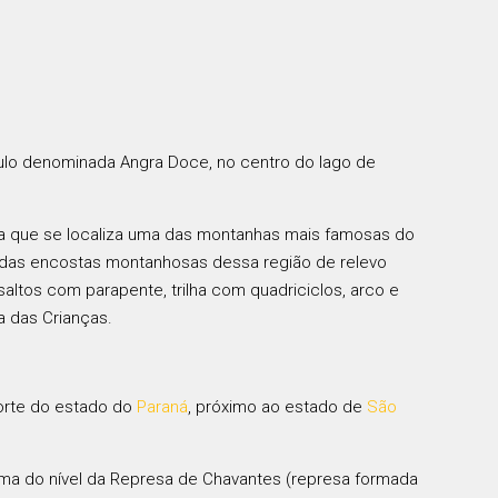
aulo denominada Angra Doce, no centro do lago de
ela que se localiza uma das montanhas mais famosas do
to das encostas montanhosas dessa região de relevo
ltos com parapente, trilha com quadriciclos, arco e
a das Crianças.
norte do estado do
Paraná
, próximo ao estado de
São
ima do nível da Represa de Chavantes (represa formada