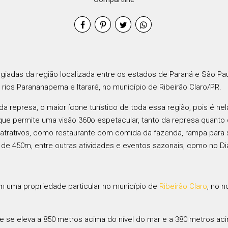
egiadas da região localizada entre os estados de Paraná e São P
ios Parananapema e Itararé, no município de Ribeirão Claro/PR.
a represa, o maior ícone turístico de toda essa região, pois é n
, que permite uma visão 360o espetacular, tanto da represa quan
trativos, como restaurante com comida da fazenda, rampa para sa
esa de 450m, entre outras atividades e eventos sazonais, como no Di
m uma propriedade particular no município de
Ribeirão Claro
, no 
se eleva a 850 metros acima do nível do mar e a 380 metros ac