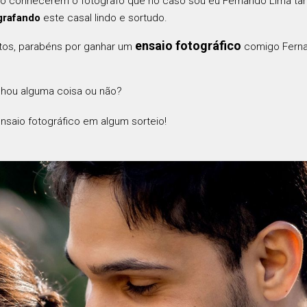
o conhecerem o fotógrafo que no caso sou eu Fernando Lima ta
grafando
este casal lindo e sortudo.
ensaio fotográfico
fotos, parabéns por ganhar um
comigo Ferna
anhou alguma coisa ou não?
saio fotográfico em algum sorteio!