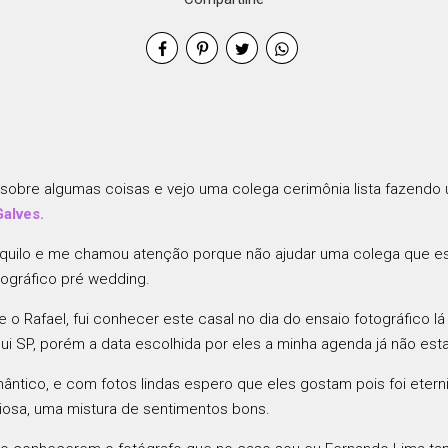
 sobre algumas coisas e vejo uma colega cerimônia lista fazendo 
Galves.
 vi aquilo e me chamou atenção porque não ajudar uma colega que e
tográfico pré wedding.
ia e o Rafael, fui conhecer este casal no dia do ensaio fotográfico
igui SP, porém a data escolhida por eles a minha agenda já não est
ntico, e com fotos lindas espero que eles gostam pois foi ete
iosa, uma mistura de sentimentos bons.