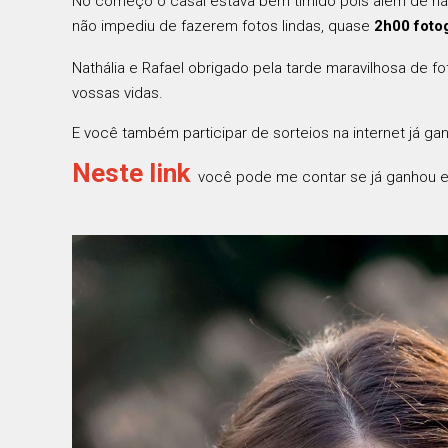
No começo o casal estava bem tímido pois além de nã
não impediu de fazerem fotos lindas, quase
2h00 foto
Nathália e Rafael obrigado pela tarde maravilhosa de 
vossas vidas.
E você também participar de sorteios na internet já g
Neste link
você pode me contar se já ganhou en