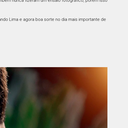
mbém nunca fizeram um ensaio fotográfico, porém isso
ndo Lima e agora boa sorte no dia mais importante de